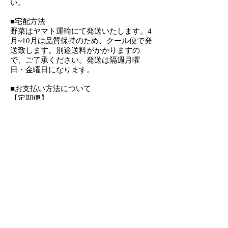
い。
■宅配方法
野菜はヤマト運輸にて発送いたします。4
月~10月は品質保持のため、クール便で発
送致します。別途送料がかかりますの
で、ご了承ください。発送は隔週月曜
日・金曜日になります。
■お支払い方法について
​【定期便】
・クレジットカード
・後払い
【お試しセット】
・クレジットカード決済
・コンビニ（Pay-easy）決済
・銀行振込決済
・後払い決済
■返品について
野菜は生物になりますので、基本的に返
品は行っていません。見た目ではなく、
栄養価、安全性、おいしさを重視しても
らいたいため、虫食い等も入れていま